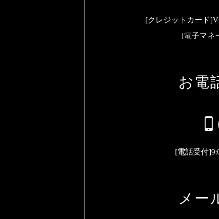
[クレジットカード]
V
[電子マネー
お電
[電話受付]
9
メー